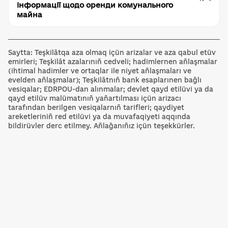
інформації щодо оренди комунального
майна
Saytta: Teşkilâtqa aza olmaq içün arizalar ve aza qabul etüv
emirleri; Teşkilât azalarınıñ cedveli; hadimlernen añlaşmalar
(ihtimal hadimler ve ortaqlar ile niyet añlaşmaları ve
evelden añlaşmalar); Teşkilâtnıñ bank esaplarınen bağlı
vesiqalar; EDRPOU-dan alınmalar; devlet qayd etilüvi ya da
qayd etilüv malümatınıñ yañartılması içün arizacı
tarafından berilgen vesiqalarnıñ tarifleri; qaydiyet
areketleriniñ red etilüvi ya da muvafaqiyeti aqqında
bildirüvler derc etilmey. Añlağanıñız içün teşekkürler.