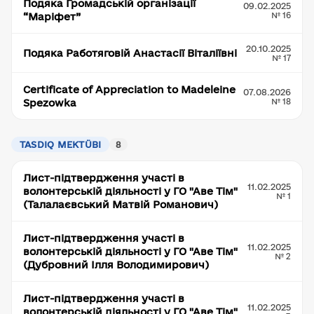
Подяка Громадській організації
09.02.2025
№ 16
“Маріфет”
20.10.2025
Подяка Работяговій Анастасії Віталіївні
№ 17
Certificate of Appreciation to Madeleine
07.08.2026
№ 18
Spezowka
TASDIQ MEKTÜBI
8
Лист-підтвердження участі в
11.02.2025
волонтерській діяльності у ГО "Аве Тім"
№ 1
(Талалаєвський Матвій Романович)
Лист-підтвердження участі в
11.02.2025
волонтерській діяльності у ГО "Аве Тім"
№ 2
(Дубровний Ілля Володимирович)
Лист-підтвердження участі в
11.02.2025
волонтерській діяльності у ГО "Аве Тім"