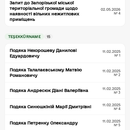
Запит до Запорізької міської
територіальної громади щодо
02.05.2026
№ 4
наявності вільних нежитлових
приміщень
TEŞEKKÜRNAME
15
Подяка Нехорошеву Данилові
11.02.2025
№ 1
Едуардовичу
Подяка Талалаєвському Матвію
11.02.2025
№ 2
Романовичу
11.02.2025
Подяка Андресюк Діані Валеріївна
№ 3
11.02.2025
Подяка Синюшкіній Марії Дмитрівні
№ 4
11.02.2025
Подяка Петренку Олександру
№ 5