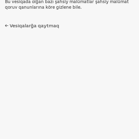
Bu vesiqada olğan bazı şahsiy malümatlar şahsiy malümat
qoruv qanunlarına köre gizlene bile.
← Vesiqalarğa qaytmaq