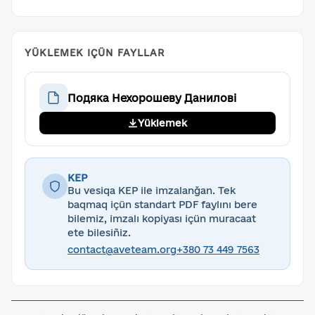
YÜKLEMEK IÇÜN FAYLLAR
Подяка Нехорошеву Данилові
Yüklemek
KEP
Bu vesiqa KEP ile imzalanğan. Tek
baqmaq içün standart PDF faylını bere
bilemiz, imzalı kopiyası içün muracaat
ete bilesiñiz.
contact@aveteam.org
+380 73 449 7563