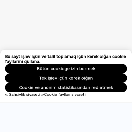
Bu sayt işlev içün ve talil toplamaq içün kerek olğan cookie
fayllarını qullana.
Bütün cookiege izin bermek
Tek işlev içün kerek olğan
Cookie ve anonim statistikasından red etmek
Şahsiylik siyaseti
Cookie faylları siyaseti
link
link
ЄДРПОУ: 45696537
contact@aveteam.org
+380 73 449 7563