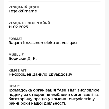
VESIQANIÑ ÇEŞITI
Teşekkürname
VESIQA BERILGEN KÜNÜ
11.02.2025
FORMAT
Raqam imzasınen elektron vesiqası
MUELLIF
Борисюк Д. К.
KIMGE AIT
Нехорошев Данило Едуардович
İHTAR:
Громадська організація “Аве Тім” висловлює
подяку за створення емблеми організації та
багаторічну працю у команді ентузіастів у
ранні роки нашої діяльності.