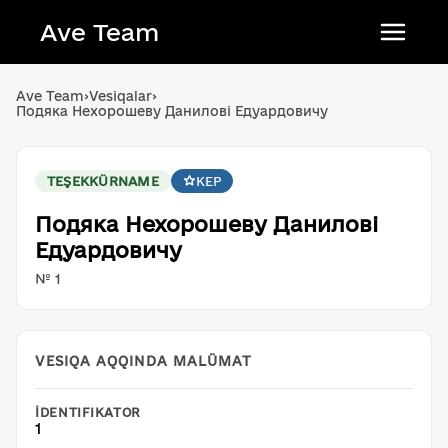
Ave Team
Українська мова
Ave Team
›
Vesiqalar
›
Подяка Нехорошеву Данилові Едуардовичу
Qırımtatar tili
Беларуская мова
TEŞEKKÜRNAME
KEP
English
Подяка Нехорошеву Данилові
Едуардовичу
№ 1
VESIQA AQQINDA MALÜMAT
İDENTIFIKATOR
1