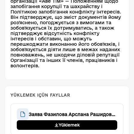
організації «Аве Тім» — Положенням щодо
запобігання корупції та шахрайству і
Політикою запобігання конфлікту інтересів.
Він підтверджує, що зміст документів йому
роз'яснено, погоджується з вимогами та
зобов'язується їх дотримуватись, а також
підтверджує відсутність конфлікту
інтересів і обставин, що можуть
перешкоджати виконанню його обов'язків, і
зобов'язується діяти лише в межах наданих
повноважень, не шкодячи діловій репутації
Організації та інших її членів, працівників і
волонтерів.
YÜKLEMEK IÇÜN FAYLLAR
Заява Фазилова Арслана Рашидовича про ознайомлення з внутрішніми документами організації та відсутність конфлікту інтересів
Yüklemek