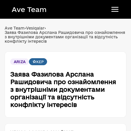
Ave Team
Українська мова
Ave Team
›
Vesiqalar
›
Заява Фазилова Арслана Рашидовича про ознайомлення
Qırımtatar tili
з внутрішніми документами організації та відсутність
конфлікту інтересів
Беларуская мова
English
ARIZA
KEP
Заява Фазилова Арслана
Рашидовича про ознайомлення
з внутрішніми документами
організації та відсутність
конфлікту інтересів