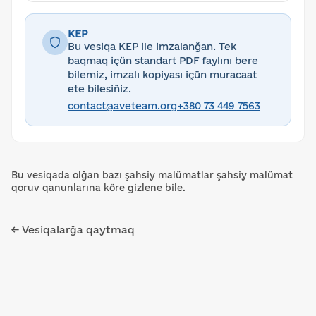
KEP
Bu vesiqa KEP ile imzalanğan. Tek
baqmaq içün standart PDF faylını bere
bilemiz, imzalı kopiyası içün muracaat
ete bilesiñiz.
contact@aveteam.org
+380 73 449 7563
Bu vesiqada olğan bazı şahsiy malümatlar şahsiy malümat
qoruv qanunlarına köre gizlene bile.
← Vesiqalarğa qaytmaq