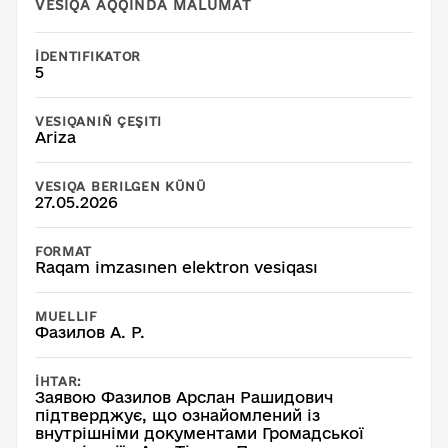
VESIQA AQQINDA MALÜMAT
İDENTIFIKATOR
5
VESIQANIÑ ÇEŞITI
Ariza
VESIQA BERILGEN KÜNÜ
27.05.2026
FORMAT
Raqam imzasınen elektron vesiqası
MUELLIF
Фазилов А. Р.
İHTAR:
Заявою Фазилов Арслан Рашидович
підтверджує, що ознайомлений із
внутрішніми документами Громадської