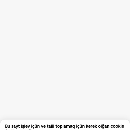
Bu sayt işlev içün ve talil toplamaq içün kerek olğan cookie