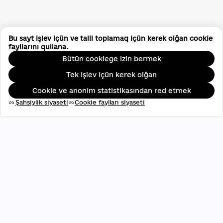
Bu sayt işlev içün ve talil toplamaq içün kerek olğan cookie
fayllarını qullana.
Bütün cookiege izin bermek
Tek işlev içün kerek olğan
Cookie ve anonim statistikasından red etmek
Şahsiylik siyaseti
Cookie faylları siyaseti
link
link
ЄДРПОУ: 45696537
contact@aveteam.org
+380 73 449 7563