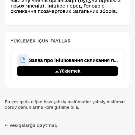
частину членів організації (будучи однією з
трьох членів), ініціює перед Головою
скликання позачергових Загальних зборів.
YÜKLEMEK IÇÜN FAYLLAR
Заява про ініціювання скликання позачергових Загальних зборів
Yüklemek
Bu vesiqada olğan bazı şahsiy malümatlar şahsiy malümat
qoruv qanunlarına köre gizlene bile.
← Vesiqalarğa qaytmaq