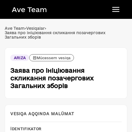
Ave Team
Українська мова
Ave Team
›
Vesiqalar
›
Заява про ініціювання скликання позачергових
Qırımtatar tili
Загальних зборів
Беларуская мова
English
ARIZA
Mücessem vesiqa
Заява про ініціювання
скликання позачергових
Загальних зборів
VESIQA AQQINDA MALÜMAT
İDENTIFIKATOR