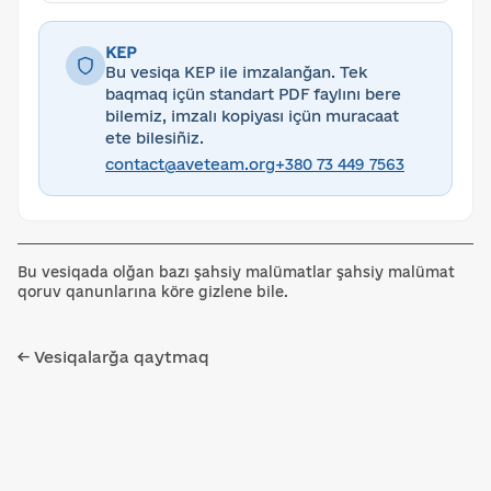
KEP
Bu vesiqa KEP ile imzalanğan. Tek
baqmaq içün standart PDF faylını bere
bilemiz, imzalı kopiyası içün muracaat
ete bilesiñiz.
contact@aveteam.org
+380 73 449 7563
Bu vesiqada olğan bazı şahsiy malümatlar şahsiy malümat
qoruv qanunlarına köre gizlene bile.
← Vesiqalarğa qaytmaq