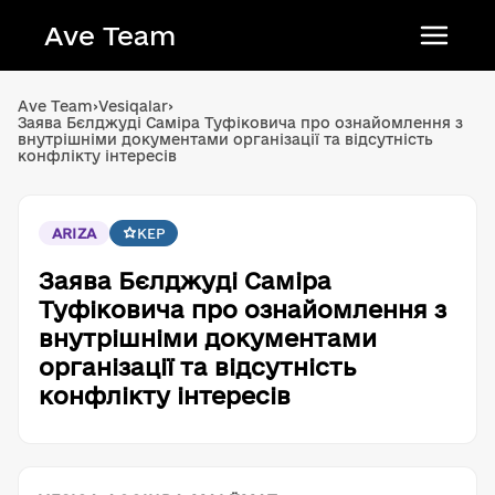
Ave Team
Українська мова
Ave Team
›
Vesiqalar
›
Заява Бєлджуді Саміра Туфіковича про ознайомлення з
Qırımtatar tili
внутрішніми документами організації та відсутність
конфлікту інтересів
Беларуская мова
English
ARIZA
KEP
Заява Бєлджуді Саміра
Туфіковича про ознайомлення з
внутрішніми документами
організації та відсутність
конфлікту інтересів