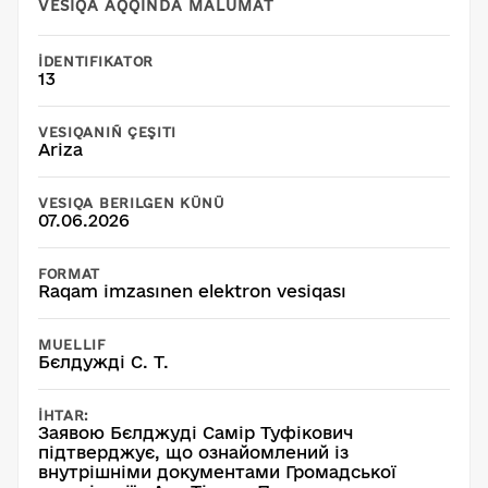
VESIQA AQQINDA MALÜMAT
İDENTIFIKATOR
13
VESIQANIÑ ÇEŞITI
Ariza
VESIQA BERILGEN KÜNÜ
07.06.2026
FORMAT
Raqam imzasınen elektron vesiqası
MUELLIF
Бєлдужді С. Т.
İHTAR:
Заявою Бєлджуді Самір Туфікович
підтверджує, що ознайомлений із
внутрішніми документами Громадської