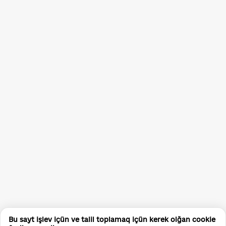
Bu sayt işlev içün ve talil toplamaq içün kerek olğan cookie