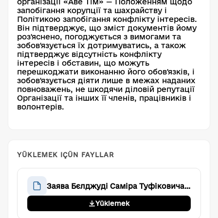
організації «Аве Тім» — Положенням щодо
запобігання корупції та шахрайству і
Політикою запобігання конфлікту інтересів.
Він підтверджує, що зміст документів йому
роз'яснено, погоджується з вимогами та
зобов'язується їх дотримуватись, а також
підтверджує відсутність конфлікту
інтересів і обставин, що можуть
перешкоджати виконанню його обов'язків, і
зобов'язується діяти лише в межах наданих
повноважень, не шкодячи діловій репутації
Організації та інших її членів, працівників і
волонтерів.
YÜKLEMEK IÇÜN FAYLLAR
Заява Бєлджуді Саміра Туфіковича про ознайомлення з внутрішніми документами організації та відсутність конфлікту інтересів
Yüklemek