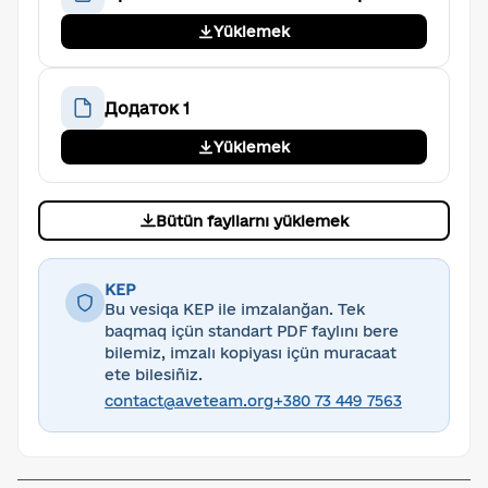
Yüklemek
Додаток 1
Yüklemek
Bütün fayllarnı yüklemek
KEP
Bu vesiqa KEP ile imzalanğan. Tek
baqmaq içün standart PDF faylını bere
bilemiz, imzalı kopiyası içün muracaat
ete bilesiñiz.
contact@aveteam.org
+380 73 449 7563