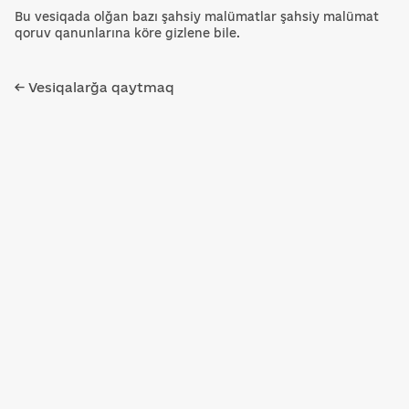
Bu vesiqada olğan bazı şahsiy malümatlar şahsiy malümat
qoruv qanunlarına köre gizlene bile.
← Vesiqalarğa qaytmaq