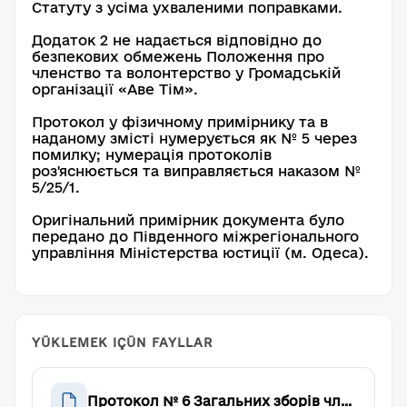
Статуту з усіма ухваленими поправками.
Додаток 2 не надається відповідно до
безпекових обмежень Положення про
членство та волонтерство у Громадській
організації «Аве Тім».
Протокол у фізичному примірнику та в
наданому змісті нумерується як № 5 через
помилку; нумерація протоколів
роз'яснюється та виправляється наказом №
5/25/1.
Оригінальний примірник документа було
передано до Південного міжрегіонального
управління Міністерства юстиції (м. Одеса).
YÜKLEMEK IÇÜN FAYLLAR
Протокол № 6 Загальних зборів членів Громадської організації «Аве Тім»