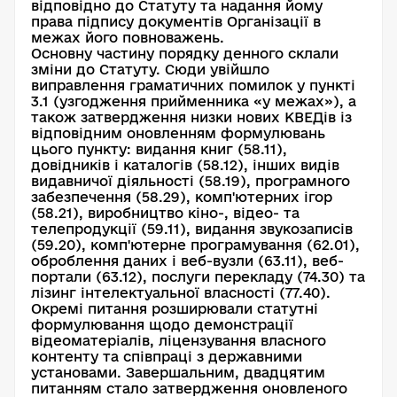
відповідно до Статуту та надання йому
права підпису документів Організації в
межах його повноважень.
Основну частину порядку денного склали
зміни до Статуту. Сюди увійшло
виправлення граматичних помилок у пункті
3.1 (узгодження прийменника «у межах»), а
також затвердження низки нових КВЕДів із
відповідним оновленням формулювань
цього пункту: видання книг (58.11),
довідників і каталогів (58.12), інших видів
видавничої діяльності (58.19), програмного
забезпечення (58.29), комп'ютерних ігор
(58.21), виробництво кіно-, відео- та
телепродукції (59.11), видання звукозаписів
(59.20), комп'ютерне програмування (62.01),
оброблення даних і веб-вузли (63.11), веб-
портали (63.12), послуги перекладу (74.30) та
лізинг інтелектуальної власності (77.40).
Окремі питання розширювали статутні
формулювання щодо демонстрації
відеоматеріалів, ліцензування власного
контенту та співпраці з державними
установами. Завершальним, двадцятим
питанням стало затвердження оновленого