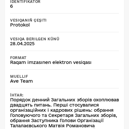
İDENTIFIKATOR
6
VESIQANIÑ ÇEŞITI
Protokol
VESIQA BERILGEN KÜNÜ
28.04.2025
FORMAT
Raqam imzasınen elektron vesiqası
MUELLIF
Ave Team
İHTAR:
Порядок денний Загальних зборів охоплював
двадцять питань. Перші стосувалися
організаційних і кадрових рішень: обрання
Головуючого та Секретаря Загальних зборів,
обрання Заступника Голови Організації
Талалаєвського Матвія Романовича