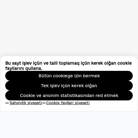
Bu sayt işlev içün ve talil toplamaq içün kerek olğan cookie
fayllarını qullana.
Bütün cookiege izin bermek
Tek işlev içün kerek olğan
Cookie ve anonim statistikasından red etmek
Şahsiylik siyaseti
Cookie faylları siyaseti
link
link
ЄДРПОУ: 45696537
contact@aveteam.org