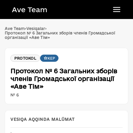
Ave Team
Українська мова
Ave Team
›
Vesiqalar
›
Протокол № 6 Загальних зборів членів Громадської
Qırımtatar tili
організації «Аве Тім»
Беларуская мова
English
PROTOKOL
KEP
Протокол № 6 Загальних зборів
членів Громадської організації
«Аве Тім»
№ 6
VESIQA AQQINDA MALÜMAT