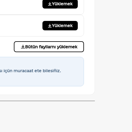
Yüklemek
Yüklemek
Bütün fayllarnı yüklemek
ı içün muracaat ete bilesiñiz.