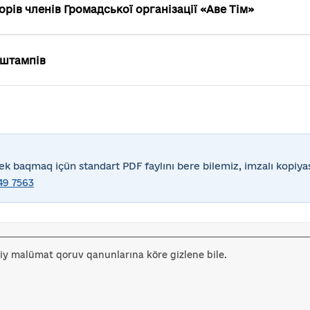
рів членів Громадської організації «Аве Тім»
 штампів
ek baqmaq içün standart PDF faylını bere bilemiz, imzalı kopiyas
49 7563
iy malümat qoruv qanunlarına köre gizlene bile.