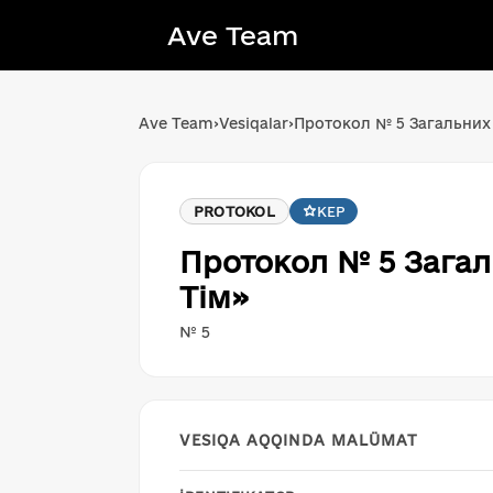
Ave Team
Ave Team
›
Vesiqalar
›
Протокол № 5 Загальних 
PROTOKOL
KEP
Протокол № 5 Загаль
Тім»
№ 5
VESIQA AQQINDA MALÜMAT