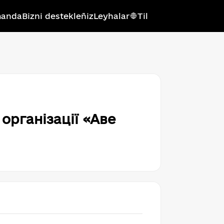
anda
Bizni destekleñiz
Leyhalar
Til
Українська мова
Qırımtatar tili
Беларуская мова
English
організації «Аве