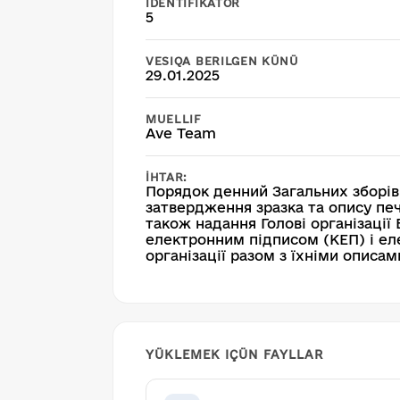
İDENTIFIKATOR
5
VESIQA BERILGEN KÜNÜ
29.01.2025
MUELLIF
Ave Team
İHTAR:
Порядок денний Загальних зборів
затвердження зразка та опису печ
також надання Голові організаці
електронним підписом (КЕП) і ел
організації разом з їхніми описам
YÜKLEMEK IÇÜN FAYLLAR