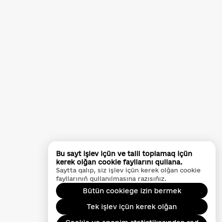
Bu sayt işlev içün ve talil toplamaq içün
kerek olğan cookie fayllarını qullana.
Saytta qalıp, siz işlev içün kerek olğan cookie
fayllarınıñ qullanılmasına razısıñız.
Bütün cookiege izin bermek
Tek işlev içün kerek olğan