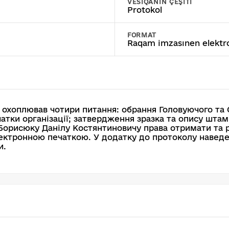
VESIQANIÑ ÇEŞITI
Protokol
FORMAT
Raqam imzasınen elektro
 охоплював чотири питання: обрання Головуючого та 
атки організації; затвердження зразка та опису штамп
ї Борисюку Данілу Костянтиновичу права отримати та
ектронною печаткою. У додатку до протоколу наведе
и.