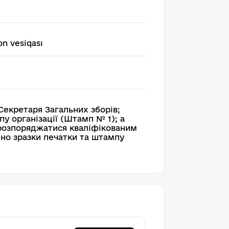
n vesiqası
Секретаря Загальних зборів;
у організації (Штамп № 1); а
 розпоряджатися кваліфікованим
но зразки печатки та штампу