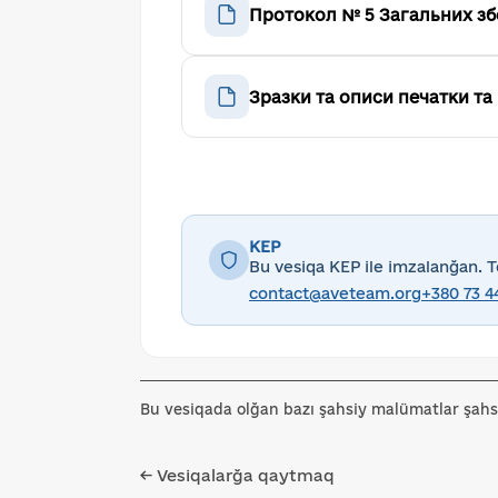
Протокол № 5 Загальних збо
Зразки та описи печатки та
KEP
Bu vesiqa KEP ile imzalanğan. T
contact@aveteam.org
+380 73 4
Bu vesiqada olğan bazı şahsiy malümatlar şahs
← Vesiqalarğa qaytmaq