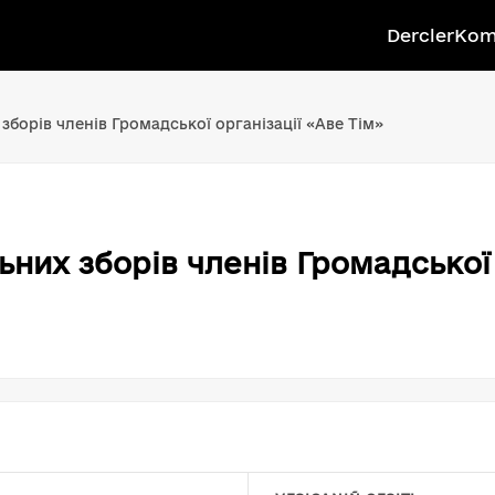
Dercler
Kom
зборів членів Громадської організації «Аве Тім»
них зборів членів Громадської 