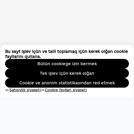
Bu sayt işlev içün ve talil toplamaq içün kerek olğan cookie
fayllarını qullana.
Bütün cookiege izin bermek
Tek işlev içün kerek olğan
Cookie ve anonim statistikasından red etmek
Şahsiylik siyaseti
Cookie faylları siyaseti
link
link
ЄДРПОУ: 45696537
contact@aveteam.org
+380 73 449 7563