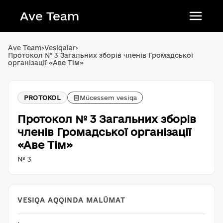
Ave Team
Українська мова
Ave Team
›
Vesiqalar
›
Протокол № 3 Загальних зборів членів Громадської
Qırımtatar tili
організації «Аве Тім»
Беларуская мова
English
PROTOKOL
Mücessem vesiqa
Протокол № 3 Загальних зборів
членів Громадської організації
«Аве Тім»
№ 3
VESIQA AQQINDA MALÜMAT