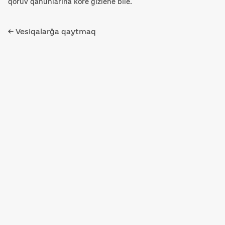
qoruv qanunlarına köre gizlene bile.
← Vesiqalarğa qaytmaq