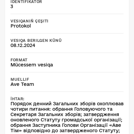
İDENTIFIKATOR
3
VESIQANIÑ ÇEŞITI
Protokol
VESIQA BERILGEN KÜNÜ
08.12.2024
FORMAT
Mücessem vesiqa
MUELLIF
Ave Team
İHTAR:
Порядок денний Загальних зборів охоплював
чотири питання: обрання Головуючого та
Секретаря Загальних зборів; затвердження
оновленого Статуту громадської організації;
обрання Заступника Голови Організації «Аве
Тім» відповідно до затвердженого Статуту;