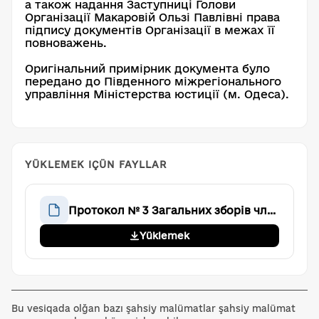
а також надання Заступниці Голови
Організації Макаровій Ользі Павлівні права
підпису документів Організації в межах її
повноважень.
Оригінальний примірник документа було
передано до Південного міжрегіонального
управління Міністерства юстиції (м. Одеса).
YÜKLEMEK IÇÜN FAYLLAR
Протокол № 3 Загальних зборів членів Громадської організації «Аве Тім»
Yüklemek
Bu vesiqada olğan bazı şahsiy malümatlar şahsiy malümat