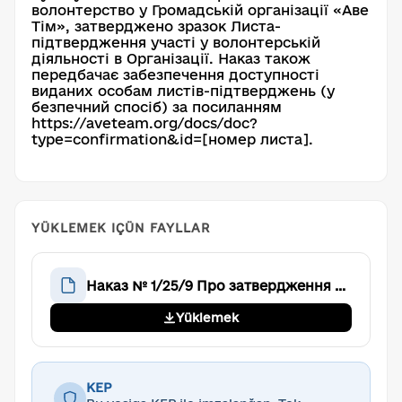
волонтерство у Громадській організації «Аве
Тім», затверджено зразок Листа-
підтвердження участі у волонтерській
діяльності в Організації. Наказ також
передбачає забезпечення доступності
виданих особам листів-підтверджень (у
безпечний спосіб) за посиланням
https://aveteam.org/docs/doc?
type=confirmation&id=[номер листа].
YÜKLEMEK IÇÜN FAYLLAR
Наказ № 1/25/9 Про затвердження формату та зразку Листа-підтвердження участі в волонтерській діяльності у Громадській організації «Аве Тім»
Yüklemek
KEP