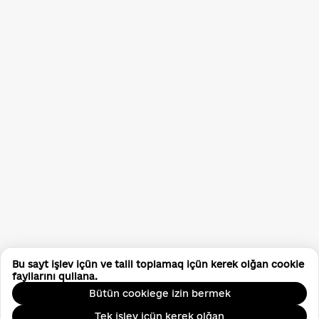
Bu sayt işlev içün ve talil toplamaq içün kerek olğan cookie
fayllarını qullana.
Bütün cookiege izin bermek
Tek işlev içün kerek olğan