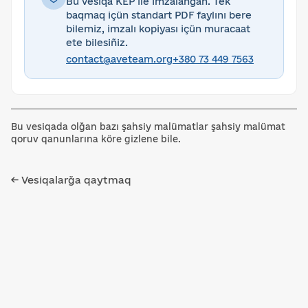
Bu vesiqa KEP ile imzalanğan. Tek
baqmaq içün standart PDF faylını bere
bilemiz, imzalı kopiyası içün muracaat
ete bilesiñiz.
contact@aveteam.org
+380 73 449 7563
Bu vesiqada olğan bazı şahsiy malümatlar şahsiy malümat
qoruv qanunlarına köre gizlene bile.
← Vesiqalarğa qaytmaq