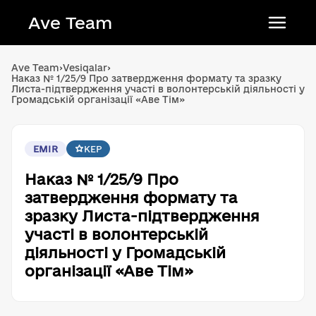
Ave Team
Українська мова
Ave Team
›
Vesiqalar
›
Наказ № 1/25/9 Про затвердження формату та зразку
Qırımtatar tili
Листа-підтвердження участі в волонтерській діяльності у
Громадській організації «Аве Тім»
Беларуская мова
English
EMIR
KEP
Наказ № 1/25/9 Про
затвердження формату та
зразку Листа-підтвердження
участі в волонтерській
діяльності у Громадській
організації «Аве Тім»