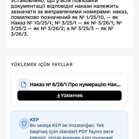
Установлено, що у всій пов'язаній
документації відповідні накази належить
зазначати за виправленими номерами: наказ,
помилково позначений як № 1/25/10, — як
Наказ № 10/25/1; № 3/25/1 — як № 3/26/1; №
3/25/2 — як № 3/26/2; а № 3/25/3 — як №
3/26/3.
YÜKLEMEK IÇÜN FAYLLAR
Наказ № 6/26/1 Про нумерацію Наказів № 10/25/1, 3/26/1, 3/26/2, 3/26/3
Yüklemek
KEP
Bu vesiqa KEP ile imzalanğan. Tek
baqmaq içün standart PDF faylını bere
bilemiz, imzalı kopiyası içün muracaat