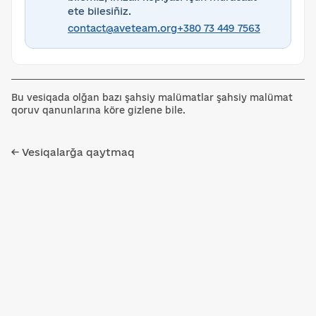
ete bilesiñiz.
contact@aveteam.org
+380 73 449 7563
Bu vesiqada olğan bazı şahsiy malümatlar şahsiy malümat
qoruv qanunlarına köre gizlene bile.
← Vesiqalarğa qaytmaq