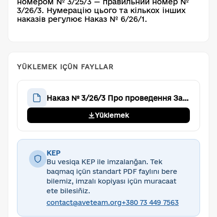
номером № 3/25/3 — правильний номер №
3/26/3. Нумерацію цього та кількох інших
наказів регулює Наказ № 6/26/1.
YÜKLEMEK IÇÜN FAYLLAR
Наказ № 3/26/3 Про проведення Загальних Зборів
Yüklemek
KEP
Bu vesiqa KEP ile imzalanğan. Tek
baqmaq içün standart PDF faylını bere
bilemiz, imzalı kopiyası içün muracaat
ete bilesiñiz.
contact@aveteam.org
+380 73 449 7563