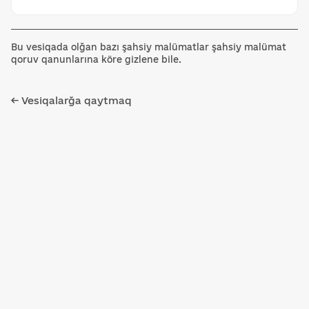
Bu vesiqada olğan bazı şahsiy malümatlar şahsiy malümat
qoruv qanunlarına köre gizlene bile.
← Vesiqalarğa qaytmaq