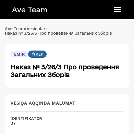
Ave Team
Українська мова
Ave Team
›
Vesiqalar
›
Наказ № 3/26/3 Про проведення Загальних Зборів
Qırımtatar tili
Беларуская мова
EMIR
KEP
English
Наказ № 3/26/3 Про проведення
Загальних Зборів
VESIQA AQQINDA MALÜMAT
İDENTIFIKATOR
27