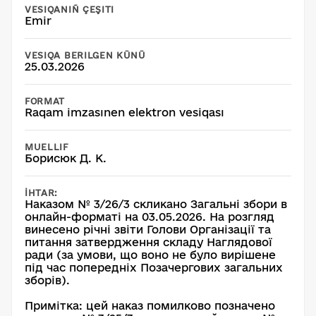
VESIQANIÑ ÇEŞITI
Emir
VESIQA BERILGEN KÜNÜ
25.03.2026
FORMAT
Raqam imzasınen elektron vesiqası
MUELLIF
Борисюк Д. К.
İHTAR:
Наказом № 3/26/3 скликано Загальні збори в
онлайн-форматі на 03.05.2026. На розгляд
винесено річні звіти Голови Організації та
питання затвердження складу Наглядової
ради (за умови, що воно не було вирішене
під час попередніх Позачергових загальних
зборів).
Примітка: цей наказ помилково позначено