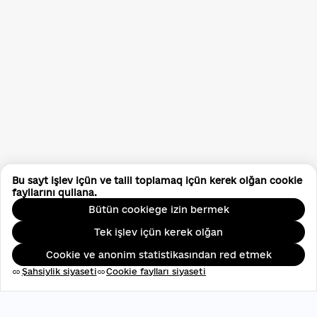
Bu sayt işlev içün ve talil toplamaq içün kerek olğan cookie
fayllarını qullana.
Bütün cookiege izin bermek
Tek işlev içün kerek olğan
Cookie ve anonim statistikasından red etmek
Şahsiylik siyaseti
Cookie faylları siyaseti
link
link
ЄДРПОУ: 45696537