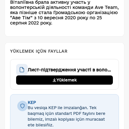
Віталіївна брала активну участь у
волонтерській діяльності команди Ave Team,
яка пізніше стала Громадською організацією
“Аве Тім” з 10 вересня 2020 року по 25
серпня 2022 року.
YÜKLEMEK IÇÜN FAYLLAR
Лист-підтвердження участі в волонтерській діяльності у ГО "Аве Тім" (Вавілова Дарія Віталіївна)
Yüklemek
KEP
Bu vesiqa KEP ile imzalanğan. Tek
baqmaq içün standart PDF faylını bere
bilemiz, imzalı kopiyası içün muracaat
ete bilesiñiz.