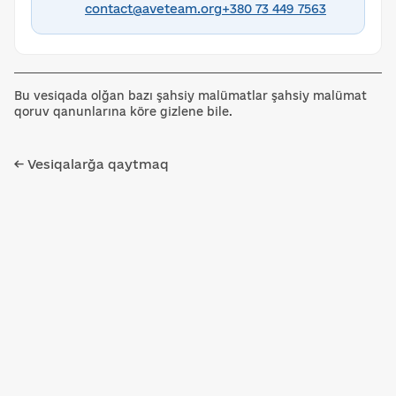
contact@aveteam.org
+380 73 449 7563
Bu vesiqada olğan bazı şahsiy malümatlar şahsiy malümat
qoruv qanunlarına köre gizlene bile.
← Vesiqalarğa qaytmaq