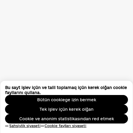
Bu sayt işlev içün ve talil toplamaq içün kerek olğan cookie
fayllarını qullana.
Bütün cookiege izin bermek
Tek işlev içün kerek olğan
Cookie ve anonim statistikasından red etmek
Şahsiylik siyaseti
Cookie faylları siyaseti
link
link