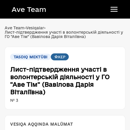
Ave Team
Українська мова
Ave Team
›
Vesiqalar
›
Лист-підтвердження участі в волонтерській діяльності у
Qırımtatar tili
ГО "Аве Тім" (Вавілова Дарія Віталіївна)
Беларуская мова
English
TASDIQ MEKTÜBI
KEP
Лист-підтвердження участі в
волонтерській діяльності у ГО
"Аве Тім" (Вавілова Дарія
Віталіївна)
№ 3
VESIQA AQQINDA MALÜMAT