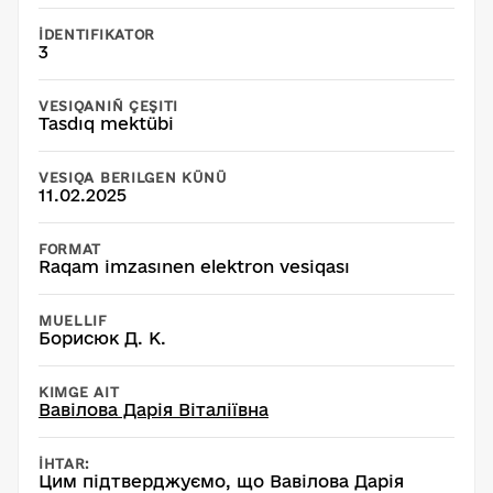
İDENTIFIKATOR
3
VESIQANIÑ ÇEŞITI
Tasdıq mektübi
VESIQA BERILGEN KÜNÜ
11.02.2025
FORMAT
Raqam imzasınen elektron vesiqası
MUELLIF
Борисюк Д. К.
KIMGE AIT
Вавілова Дарія Віталіївна
İHTAR:
Цим підтверджуємо, що Вавілова Дарія