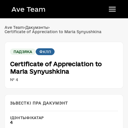
Ave Team
Українська мова
Ave Team
›
Дакумэнты
›
Certificate of Appreciation to Maria Synyushkina
Qırımtatar tili
Беларуская мова
ПАДЗЯКА
КЛП
English
Certificate of Appreciation to
Maria Synyushkina
№ 4
ЗЬВЕСТКІ ПРА ДАКУМЭНТ
ІДЭНТЫФІКАТАР
4