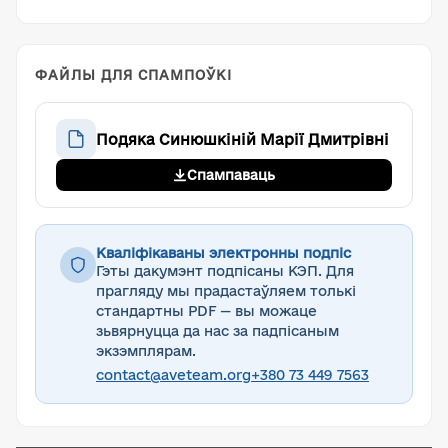
ФАЙЛЫ ДЛЯ СПАМПОЎКІ
Подяка Синюшкіній Марії Дмитрівні
Спампаваць
Кваліфікаваны электронны подпіс
Гэты дакумэнт подпісаны КЭП. Для
прагляду мы прадастаўляем толькі
стандартны PDF — вы можаце
зьвярнуцца да нас за падпісаным
экзэмплярам.
contact@aveteam.org
+380 73 449 7563