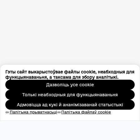
Гэты сайт выкарыстоўвае файлы cookie, неабходныя для
функцыянаваньня, а таксама для збору аналітыкі.
Дазволіць усе cookie
Толькі неабходныя для функцыянаваньня
Адмовіцца ад кукі й ананімізаванай статыстыкі
Палітыка прыватнасьці
Палітыка файлаў cookie
link
link
АДРПАУ: 45696537
contact@aveteam.org