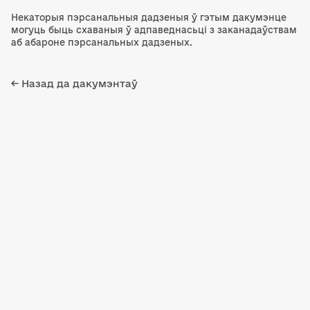
Некаторыя пэрсанальныя дадзеныя ў гэтым дакумэнце
могуць быць схаваныя ў адпаведнасьці з заканадаўствам
аб абароне пэрсанальных дадзеных.
← Назад да дакумэнтаў