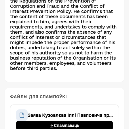
the Regulations on the Prevention of
Corruption and Fraud and the Conflict of
Interest Prevention Policy. He confirms that
the content of these documents has been
explained to him, agrees with their
requirements, and undertakes to comply with
them, and also confirms the absence of any
conflict of interest or circumstances that
might impede the proper performance of his
duties, undertaking to act solely within the
scope of his authority so as not to harm the
business reputation of the Organisation or its
other members, employees, and volunteers
before third parties.
ФАЙЛЫ ДЛЯ СПАМПОЎКІ
Заява Кузовлєва Іллі Павловича про ознайомлення з внутрішніми документами організації та відсутність конфлікту інтересів
Спампаваць