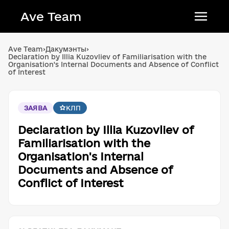
Ave Team
Українська мова
Ave Team
›
Дакумэнты
›
Declaration by Illia Kuzovliev of Familiarisation with the
Qırımtatar tili
Organisation's Internal Documents and Absence of Conflict
of Interest
Беларуская мова
English
ЗАЯВА
КЛП
Declaration by Illia Kuzovliev of
Familiarisation with the
Organisation's Internal
Documents and Absence of
Conflict of Interest