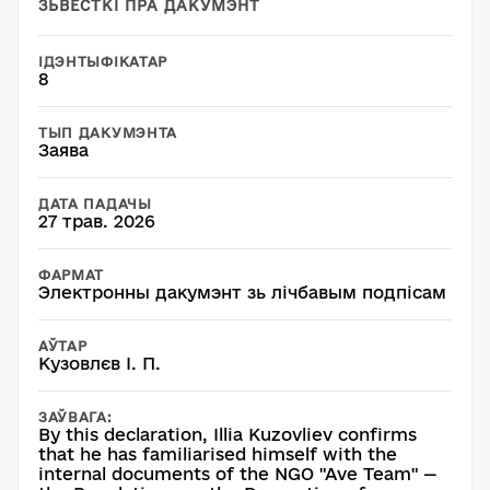
ЗЬВЕСТКІ ПРА ДАКУМЭНТ
ІДЭНТЫФІКАТАР
8
ТЫП ДАКУМЭНТА
Заява
ДАТА ПАДАЧЫ
27 трав. 2026
ФАРМАТ
Электронны дакумэнт зь лічбавым подпісам
АЎТАР
Кузовлєв І. П.
ЗАЎВАГА:
By this declaration, Illia Kuzovliev confirms
that he has familiarised himself with the
internal documents of the NGO "Ave Team" —