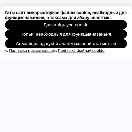
Гэты сайт выкарыстоўвае файлы cookie, неабходныя для
функцыянаваньня, а таксама для збору аналітыкі.
Дазволіць усе cookie
Толькі неабходныя для функцыянаваньня
Адмовіцца ад кукі й ананімізаванай статыстыкі
Палітыка прыватнасьці
Палітыка файлаў cookie
link
link
АДРПАУ: 45696537
contact@aveteam.org
+380 73 449 7563
Публікацыі