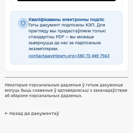
Кваліфікаваны электронны подпіс
Гэты дакумэнт подпісаны КЭП. Для
прагляду мы прадастаўляем толькі
стандартны PDF — вы можаце
зьвярнуцца да нас за падпісаным
экзэмплярам.
contact@aveteam.org
+380 73 449 7563
Некаторыя пэрсанальныя дадзеныя ў гэтым дакумэнце
могуць быць схаваныя ў адпаведнасьці з заканадаўствам
аб абароне пэрсанальных дадзеных.
← Назад да дакумэнтаў