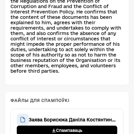
the Regulations on the Prevention of
Corruption and Fraud and the Conflict of
Interest Prevention Policy. He confirms that
the content of these documents has been
explained to him, agrees with their
requirements, and undertakes to comply with
them, and also confirms the absence of any
conflict of interest or circumstances that
might impede the proper performance of his
duties, undertaking to act solely within the
scope of his authority so as not to harm the
business reputation of the Organisation or its
other members, employees, and volunteers
before third parties.
ФАЙЛЫ ДЛЯ СПАМПОЎКІ
Заява Борисюка Даніла Костянтиновича про ознайомлення з внутрішніми документами організації та відсутність конфлікту інтересів
Спампаваць