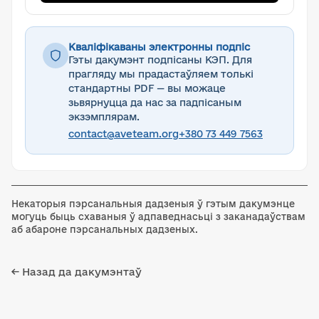
Кваліфікаваны электронны подпіс
Гэты дакумэнт подпісаны КЭП. Для
прагляду мы прадастаўляем толькі
стандартны PDF — вы можаце
зьвярнуцца да нас за падпісаным
экзэмплярам.
contact@aveteam.org
+380 73 449 7563
Некаторыя пэрсанальныя дадзеныя ў гэтым дакумэнце
могуць быць схаваныя ў адпаведнасьці з заканадаўствам
аб абароне пэрсанальных дадзеных.
← Назад да дакумэнтаў