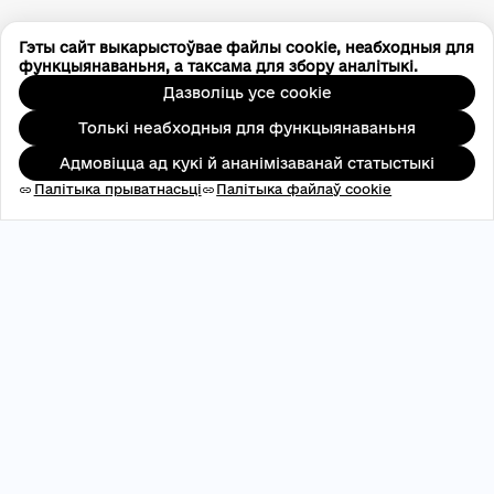
Гэты сайт выкарыстоўвае файлы cookie, неабходныя для
функцыянаваньня, а таксама для збору аналітыкі.
Дазволіць усе cookie
Толькі неабходныя для функцыянаваньня
Адмовіцца ад кукі й ананімізаванай статыстыкі
Палітыка прыватнасьці
Палітыка файлаў cookie
link
link
АДРПАУ: 45696537
contact@aveteam.org
+380 73 449 7563
Публікацыі