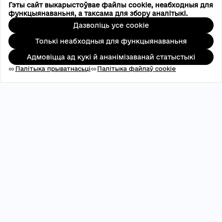
Гэты сайт выкарыстоўвае файлы cookie, неабходныя для
функцыянаваньня, а таксама для збору аналітыкі.
Дазволіць усе cookie
Толькі неабходныя для функцыянаваньня
Адмовіцца ад кукі й ананімізаванай статыстыкі
Палітыка прыватнасьці
Палітыка файлаў cookie
link
link
АДРПАУ: 45696537
contact@aveteam.org
+380 73 449 7563
Публікацыі
Каманда