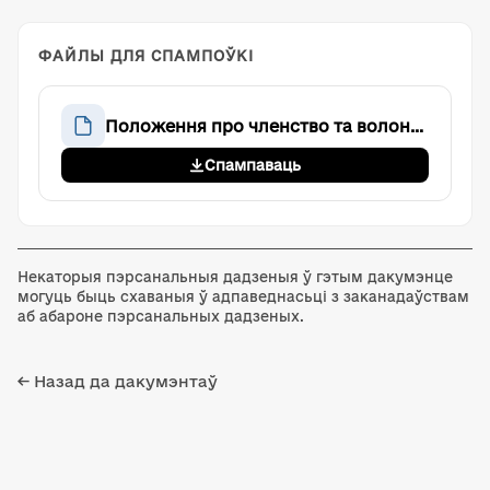
ФАЙЛЫ ДЛЯ СПАМПОЎКІ
Положення про членство та волонтерство у Громадській організації «Аве Тім»
Спампаваць
Некаторыя пэрсанальныя дадзеныя ў гэтым дакумэнце
могуць быць схаваныя ў адпаведнасьці з заканадаўствам
аб абароне пэрсанальных дадзеных.
← Назад да дакумэнтаў